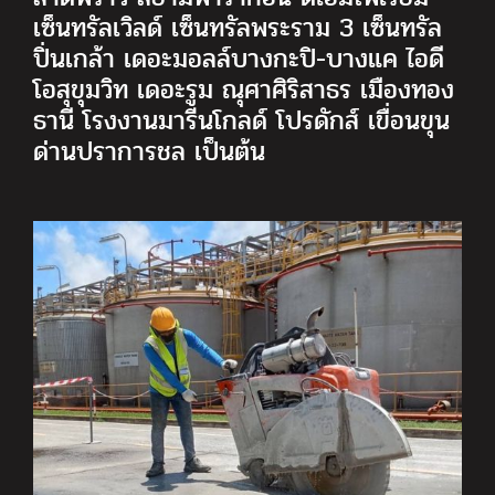
เซ็นทรัลเวิลด์ เซ็นทรัลพระราม 3 เซ็นทรัล
ปิ่นเกล้า เดอะมอลล์บางกะปิ-บางแค ไอดี
โอสุขุมวิท เดอะรูม ณุศาศิริสาธร เมืองทอง
ธานี โรงงานมารีนโกลด์ โปรดักส์ เขื่อนขุน
ด่านปราการชล เป็นต้น