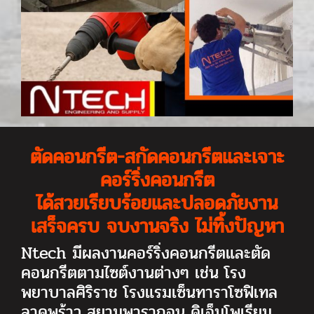
ตัดคอนกรีต-สกัดคอนกรีตและเจาะ
คอร์ริ่งคอนกรีต
ได้สวยเรียบร้อยและปลอดภัย
งาน
เสร็จครบ จบงานจริง ไม่ทิ้งปัญหา
Ntech มีผลงานคอร์ริ่งคอนกรีตและตัด
คอนกรีตตามไซต์งานต่างๆ เช่น โรง
พยาบาลศิริราช โรงแรมเซ็นทาราโซฟิเทล
ลาดพร้าว สยามพารากอน ดิเอ็มโพเรียม